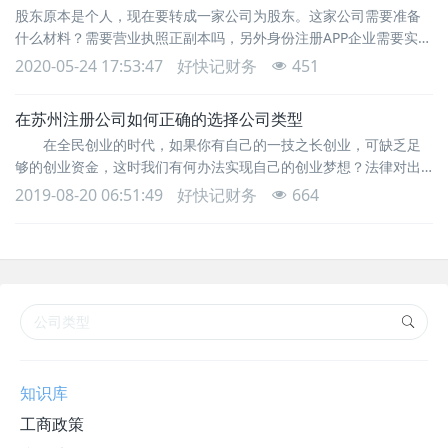
股东原本是个人，现在要转成一家公司为股东。这家公司需要准备
供.doc申请人自备1 份否是◆
什么材料？需要营业执照正副本吗，另外身份注册APP企业需要实名
吗，怎么实名。办理材料材料名称材料填写样表来源渠道纸质材料
2020-05-24 17:53:47
好快记财务
451
是否需要电子材料必要性填报须知1.公司登记（备案）申请书01.公
司登记（备案）申请书.doc申请人自备1 份否是无2.关于修改公司章
在苏州注册公司如何正确的选择公司类型
程的决议、决定（变更登记事项涉及公司章程修改的，提交该文
在全民创业的时代，如果你有自己的一技之长创业，可缺乏足
件；其中股东变更登记无须提交该文件
够的创业资金，这时我们有何办法实现自己的创业梦想？法律对出
资有什么规定呢？目前根据以我国现行法律，个人创业有以下4个主
2019-08-20 06:51:49
好快记财务
664
要途径：申请登记从事个体工商业，设立有限责任公司，设立合伙
企业，设立个人独资企业。那么以下小编将为大家简单地介绍下不
同公司类型的优劣势。 对于创业形式主要以个人或家庭成员的
劳动为基础的小商品零售及餐饮、理发、洗烫、花店、报
知识库
工商政策