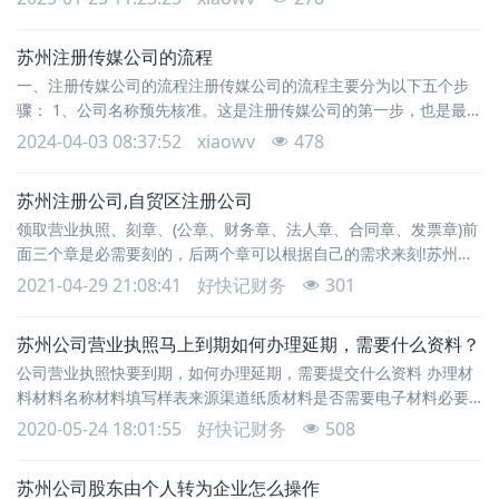
泰信丰商务咨询有限公司专业代理记账会计详细了解一下昆山高新
区代理注册公司的步骤、流程、资料清单以及费用情况。一、昆山
苏州注册传媒公司的流程
高新区代理注册公司步骤和流程（一）昆山高新区代理注册公司前
一、注册传媒公司的流程注册传媒公司的流程主要分为以下五个步
期咨询与昆山代理注册公司沟通，阐述您的业务构想、公司
骤： 1、公司名称预先核准。这是注册传媒公司的第一步，也是最重
要的一步。您需要为您的公司起一个符合规定、有特色、有意义的
2024-04-03 08:37:52
xiaowv
478
名称，并向工商行政管理机关提交《公司名称预先核准申请书》。
工商行政管理机关会对您的公司名称进行审核，如果没有重名或者
苏州注册公司,自贸区注册公司
违法的情况，就会给您发放《企业名称预先核准通知书》，这意味
领取营业执照、刻章、(公章、财务章、法人章、合同章、发票章)前
着您的公司名称已经通过了预先核准，可以用于注
面三个章是必需要刻的，后两个章可以根据自己的需求来刻!苏州注
册公司代办费用企业名称字号，注意不要使用跟名称中其他要素相
2021-04-29 21:08:41
好快记财务
301
关的字。如果出现了这样的情况，一个是要改变字号，常见错误3：
企业名称将非投资人的自然人名字用作字号。正确做法：企业名称
苏州公司营业执照马上到期如何办理延期，需要什么资料？
可以使用自然人投资人的姓名用作字号。网上怎么免费注册公司网
公司营业执照快要到期，如何办理延期，需要提交什么资料 办理材
上核名成功后按照提示上传以上材料扫描件即可，
料材料名称材料填写样表来源渠道纸质材料是否需要电子材料必要
性填报须知1.公司登记（备案）申请书01.公司登记（备案）申请
2020-05-24 18:01:55
好快记财务
508
书.doc申请人自备1 份否是无2.关于修改公司章程的决议、决定（变
更登记事项涉及公司章程修改的，提交该文件；其中股东变更登记
苏州公司股东由个人转为企业怎么操作
无须提交该文件，公司章程另有规定的，从其规定）。02无样本提