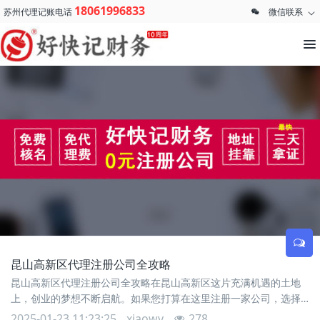
18061996833
苏州代理记账电话
微信联系
昆山高新区代理注册公司全攻略
昆山高新区代理注册公司全攻略在昆山高新区这片充满机遇的土地
上，创业的梦想不断启航。如果您打算在这里注册一家公司，选择
昆山代理注册服务可以让整个过程更加顺畅高效。接下来，让昆山
2025-01-23 11:23:25
xiaowv
278