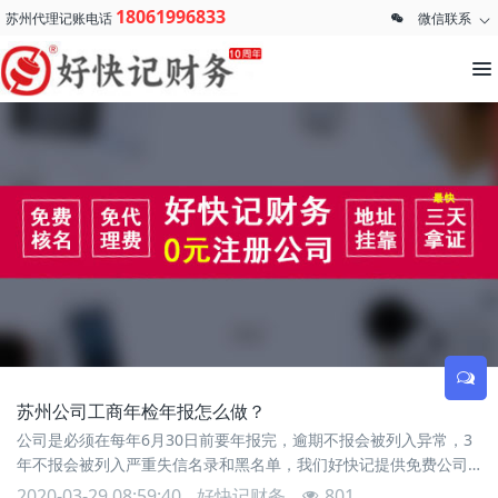
18061996833
苏州代理记账电话
微信联系
苏州公司工商年检年报怎么做？
公司是必须在每年6月30日前要年报完，逾期不报会被列入异常，3
年不报会被列入严重失信名录和黑名单，我们好快记提供免费公司
年检年报。下面介绍年报申报流程：一：打开国家企业信用信息公
2020-03-29 08:59:40
好快记财务
801