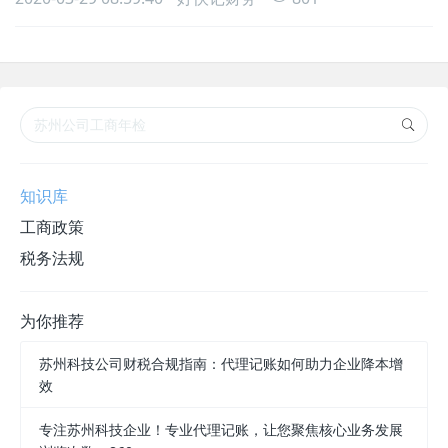
示系统点链接
http://www.jsgsj.gov.cn:58888/ecipplatform/login.jsp二：再点
击企业信息填报，如图三、注册工商联络员就可以填报自己企业真
实经营情况备注：苏州好快记财务提供注册公
知识库
工商政策
税务法规
为你推荐
苏州科技公司财税合规指南：代理记账如何助力企业降本增
效
专注苏州科技企业！专业代理记账，让您聚焦核心业务发展