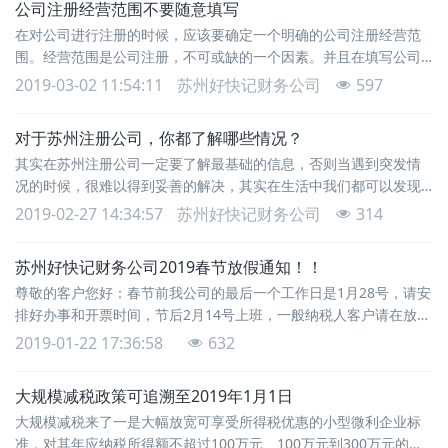
公司注册经营范围不要随意填写
哪里了，一般选桌面，备份完了用一个空u盘拷进去，为什么要空
在对公司进行注册的时候，应该要确定一个明确的公司注册经营范
围。经营范围是公司注册，不可或缺的一个因素。并且在填写公司
注册经营范围时，千万不要随意填写。主要的原因在于，经营范围
2019-03-02 11:54:11
苏州好快记财务公司
597
会影响到相关税收优惠的享受。因而在进行苏州姑苏区公司注册的
时候，公司的经营范围就显得尤为重要，也是公司注册必不可少的
对于苏州注册公司，你都了解哪些情况？
一项内容。对于创业者来说，正确的选择公司的经营范围，对于企
其实在苏州注册公司一定要了解最基础的信息，否则当遇到突发情
业日后的发展来说，都是一件非常重要的事情，也是一件不
况的时候，很难以得到妥善的解决，其实在生活中我们都可以发现
在面对任何事情的时候都需要提前了解和咨询，这样子才以便于在
2019-02-27 14:34:57
苏州好快记财务公司
314
发生各种事情的时候能够进行迅速的解决，哪怕自己并不会进行，
只是操作也可以向身边有经验的朋友进行请教，所以在苏州注册公
苏州好快记财务公司2019春节放假通知！！
司的时候，虽然需要了解信息，但是并不会特别的麻烦。很多朋友
尊敬的客户您好：春节前我公司的最后一个工作日是1月28号，请安
都会发现在苏州注册公司其实是存在很大的优惠条件的，相
排好办事和开票时间，节后2月14号上班，一般纳税人客户请在放假
前把进项票开进来发给我们认证，以防止开票不及时影响认证，导
2019-01-22 17:36:58
632
致多交税。同时感谢各位客户对我公司这一直以来的支持与信任，
在春节这个美好的节日里提前祝各位：猪事顺遂，平安喜乐。
大规模减税政策可追溯至2019年1月1日
大规模减税来了一是大幅放宽可享受所得税优惠的小型微利企业标
准，对其年应纳税所得额不超过100万元、100万元到300万元的部