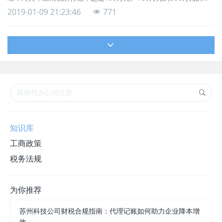
分分别减按25%、50%计入应纳税所得额，使税负降至5%和10%。
2019-01-09 21:23:46
771
这一优惠将覆盖95%以上的纳税企业，其中98%为民营企业。二是
対主要包括小微企业、个体工商户和其他个人的小规模纳税人, 将增
值税起征点由月销售额3万元提到10万元。三是允许各省(区、市)政
府对增值税小规模纳税人
知识库
工商政策
税务法规
为你推荐
苏州科技公司财税合规指南：代理记账如何助力企业降本增
效