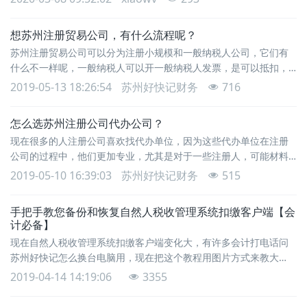
注册公司创业。但是，公司的注册是很麻烦的，需要花费的时间很
长。因此，苏州公司注册代办有很多，所以很多人注册公司的时候
想苏州注册贸易公司，有什么流程呢？
都会选择代办机构。据了解，这些代办机构有以下这些基本的好
苏州注册贸易公司可以分为注册小规模和一般纳税人公司，它们有
处。苏州公司注册代办机构的好处 好处一、节约公司的注
什么不一样呢，一般纳税人可以开一般纳税人发票，是可以抵扣，
它的税率是13%;小规模只能开普通销售发票，税率是3%。注册普通
2019-05-13 18:26:54
苏州好快记财务
716
有限公司和注册贸易公司的流程和费用是一样的。苏州注册贸易公
司的条件是：地址证明、法人、股东、监事身份证明、注册资本、
怎么选苏州注册公司代办公司？
公司名称和经营范围1、公司名称首先为公司起几个名称，需要进行
现在很多的人注册公司喜欢找代办单位，因为这些代办单位在注册
公司名称核准。2、经营范围经营范围围绕公司行
公司的过程中，他们更加专业，尤其是对于一些注册人，可能材料
本身不是非常齐全，找这些代办机构的话，他们会帮你完善一些材
2019-05-10 16:39:03
苏州好快记财务
515
料，注册公司也就变得简单了，那么对于大家来说，如何才能选择
到合适的苏州注册公司代办机构呢！首先来说，建议大家选择正规
手把手教您备份和恢复自然人税收管理系统扣缴客户端【会
大型的代办单位，大家最好是看一下这些注册公司的三证，看看他
计必备】
们是否有这些资质，因为现在有一些小作坊小的个人工作使
现在自然人税收管理系统扣缴客户端变化大，有许多会计打电话问
苏州好快记怎么换台电脑用，现在把这个教程用图片方式来教大
家，希望能带来一点帮助；如果没有软件请复制
2019-04-14 14:19:06
3355
https://www.szhaokuaiji.cn/download/showdownload.php?
lang=cn&id=271.先做备份，选好备路径，一定要记住自己备份到