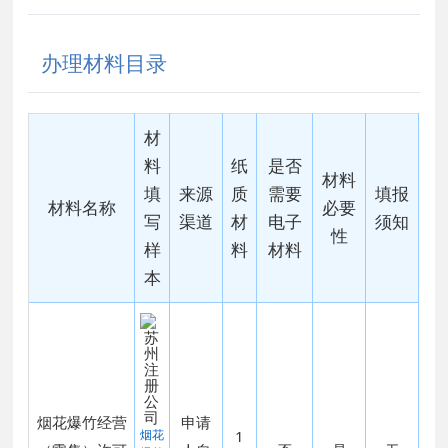
办理材料目录
材
料
纸
是否
材料
填
来源
质
需要
填报
材料名称
必要
写
渠道
材
电子
须知
性
样
料
材料
本
烟花爆竹经营
申请
烟花
1