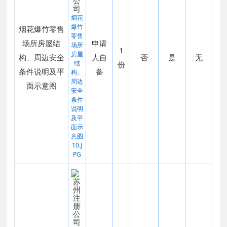
烟花
爆竹
烟花爆竹零售
零售
场所房屋结
申请
场所
1
房屋
构、周边安全
人自
否
是
无
结
份
条件说明及平
备
构、
周边
面示意图
安全
条件
说明
及平
面示
意图
10.J
PG