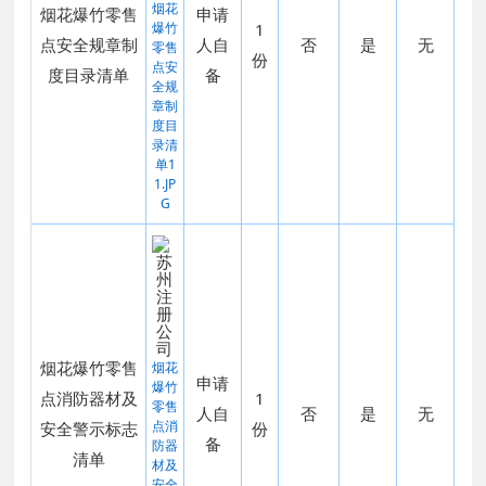
烟花
烟花爆竹零售
申请
爆竹
1
点安全规章制
人自
否
是
无
零售
份
点安
度目录清单
备
全规
章制
度目
录清
单1
1.JP
G
烟花爆竹零售
烟花
申请
爆竹
点消防器材及
1
零售
人自
否
是
无
点消
安全警示标志
份
备
防器
清单
材及
安全