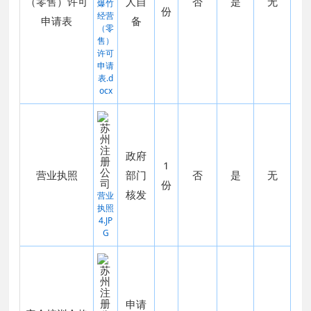
（零售）许可
人自
否
是
无
爆竹
份
经营
申请表
备
（零
售）
许可
申请
表.d
ocx
政府
1
营业执照
部门
否
是
无
份
核发
营业
执照
4.JP
G
申请