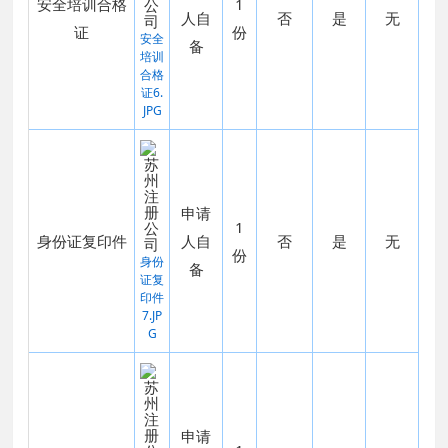
安全培训合格
1
人自
否
是
无
证
份
安全
备
培训
合格
证6.
JPG
申请
1
身份证复印件
人自
否
是
无
份
身份
备
证复
印件
7.JP
G
申请