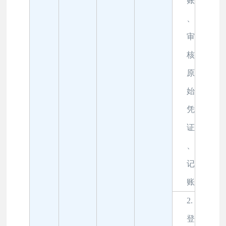
账
、
审
核
原
始
凭
证
、
记
账
2.
登