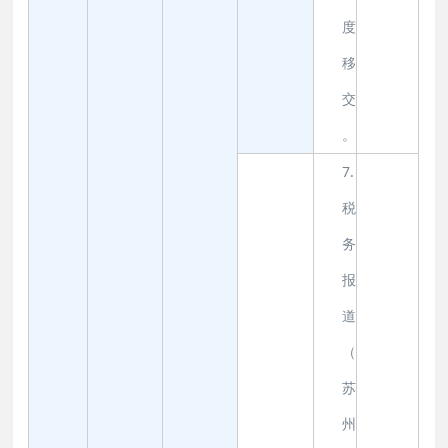
度
移
交
。
7.
税
务
报
道
（
苏
州