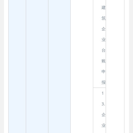
建
筑
企
业
台
账
申
报
1
3.
企
业