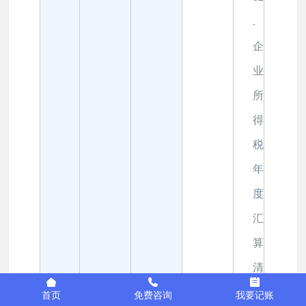
.
企
业
所
得
年收入
税
50万内
年
度
汇
算
清
缴
首页
免费咨询
我要记账