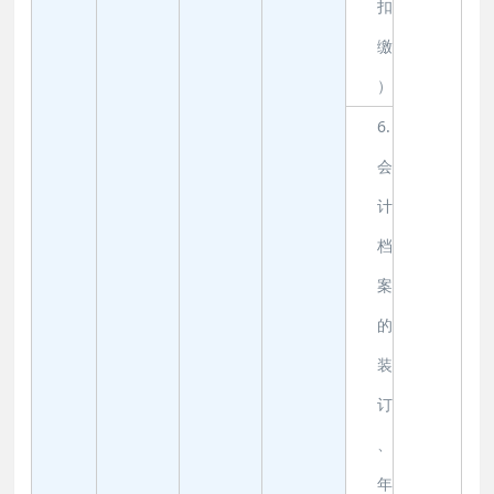
扣
缴
）
6.
会
计
档
案
的
装
订
、
年