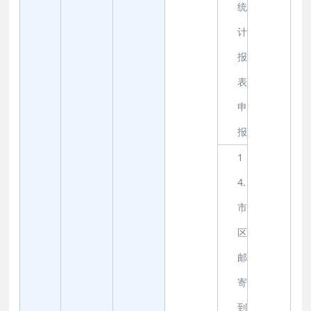
统
计
报
表
申
报
1
4.
市
区
邮
寄
到