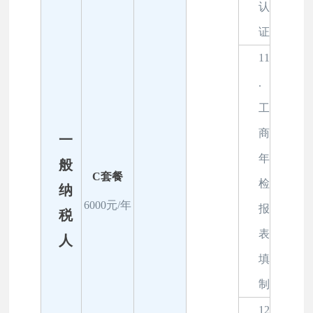
认
证
11
.
工
商
一
年
般
C套餐
检
纳
6000元/年
报
税
表
人
填
制
12