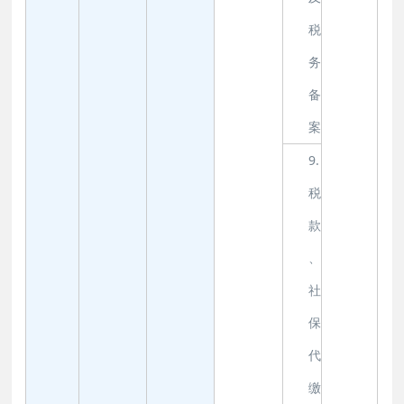
税
务
备
案
9.
税
款
、
社
保
代
缴