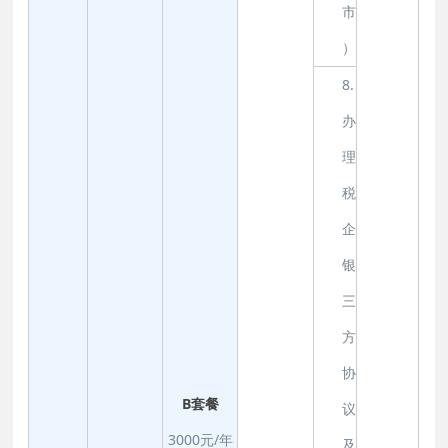
市
）
8.
办
理
税
企
银
三
方
协
B套餐
议
3000元/年
及