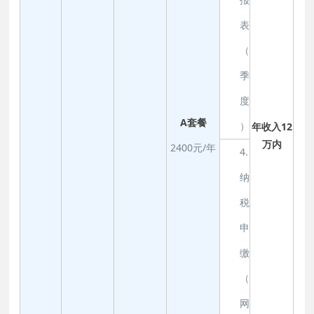
表
（
季
度
A套餐
）
年收入12
万内
2400元/年
4.
纳
税
申
缴
（
网