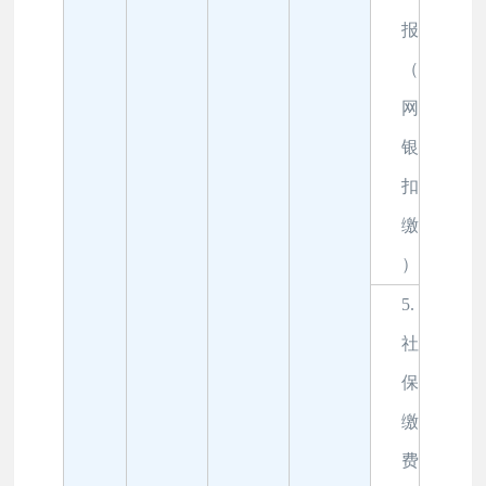
报
（
网
银
扣
缴
）
5.
社
保
缴
费