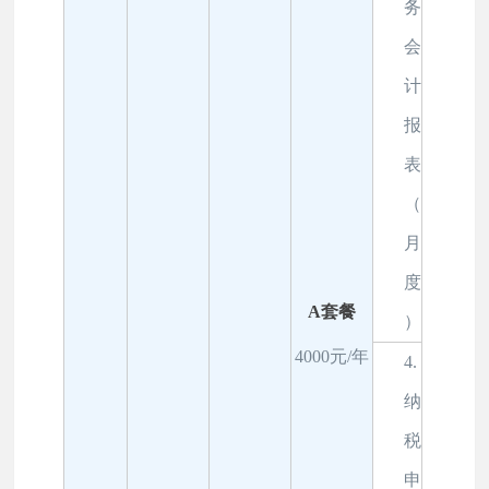
务
会
计
报
表
（
月
度
A套餐
年收入
）
12万内
4000元/年
4.
纳
税
申