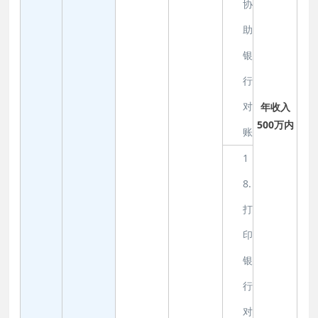
协
助
银
行
对
年收入
500万内
账
1
8.
打
印
银
行
对