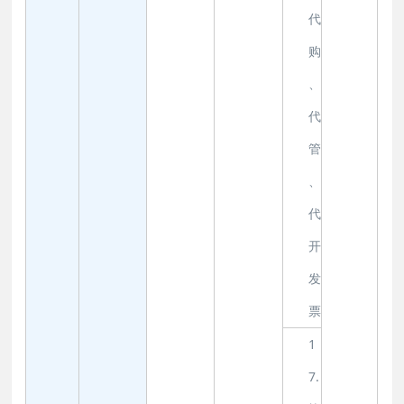
代
购
、
代
管
、
代
开
发
票
1
7.