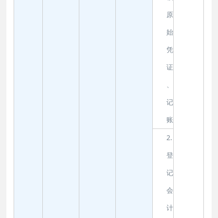
原
始
凭
证
、
记
账
2.
登
记
会
计