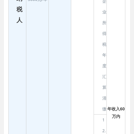
企
税
业
人
所
得
税
年
度
汇
算
清
缴
年收入60
万内
1
2.