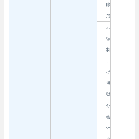
账
簿
3.
编
制
、
提
供
财
务
会
计
报