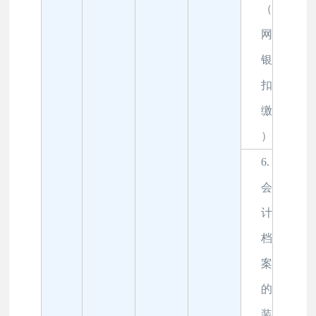
（
网
银
扣
缴
）
6.
会
计
档
案
的
装