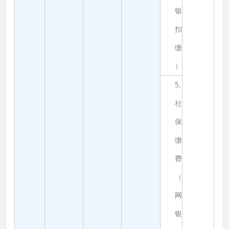
银
扣
缴
）
5.
社
保
缴
费
（
网
银