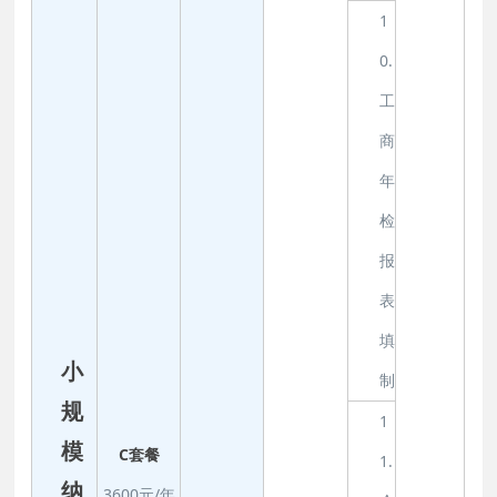
1
0.
工
商
年
检
报
表
填
小
制
规
1
模
C套餐
1.
纳
3600元/年