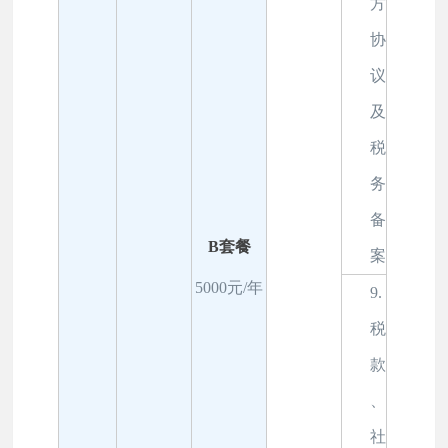
方
协
议
及
税
务
备
B套餐
案
5000元/年
9.
税
款
、
社