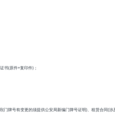
书(原件+复印件)；
(门牌号有变更的须提供公安局新编门牌号证明)、租赁合同(涉