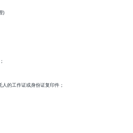
)
；
托人的工作证或身份证复印件；